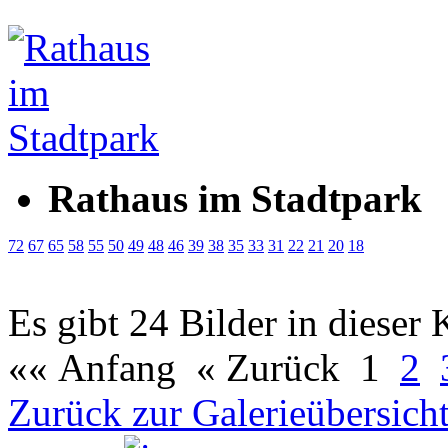
Rathaus im Stadtpark
72
67
65
58
55
50
49
48
46
39
38
35
33
31
22
21
20
18
Es gibt 24 Bilder in dieser 
«« Anfang
« Zurück
1
2
Zurück zur Galerieübersich