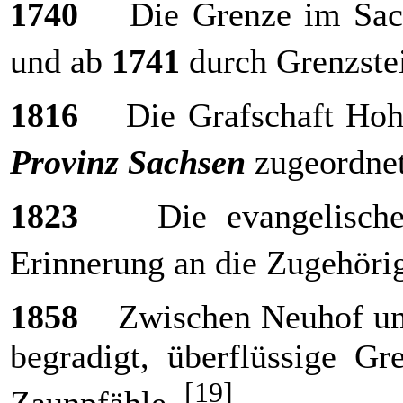
1740
Die Grenze im Sach
und ab
1741
durch Grenzste
1816
Die Grafschaft Hohen
Provinz Sachsen
zugeordne
1823
Die evangelische St
Erinnerung an die Zugehöri
1858
Zwischen Neuhof und
begradigt, überflüssige G
[19]
Zaunpfähle.