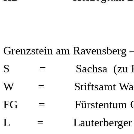
Grenzstein am Ravensberg –
S = Sachsa (zu Pr
W = Stiftsamt Walkenr
FG = Fürstentum Grub
L = Lauterberger For