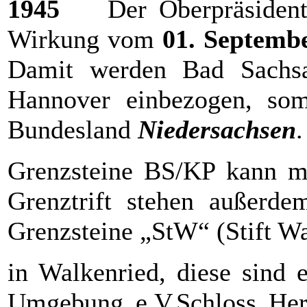
1945
Der Oberpräsiden
Wirkung vom
01. Septemb
Damit werden Bad Sachsa
Hannover einbezogen, s
Bundesland
Niedersachsen
.
Grenzsteine BS/KP kann ma
Grenztrift stehen außerd
Grenzsteine „StW“ (Stift W
in Walkenried, diese sind
Umgebung e.V.Schloss Herz