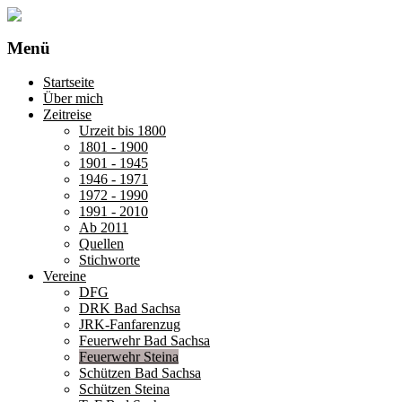
Menü
Startseite
Über mich
Zeitreise
Urzeit bis 1800
1801 - 1900
1901 - 1945
1946 - 1971
1972 - 1990
1991 - 2010
Ab 2011
Quellen
Stichworte
Vereine
DFG
DRK Bad Sachsa
JRK-Fanfarenzug
Feuerwehr Bad Sachsa
Feuerwehr Steina
Schützen Bad Sachsa
Schützen Steina